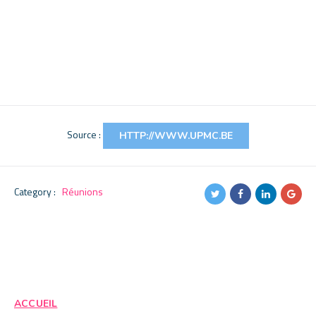
Source :
HTTP://WWW.UPMC.BE
Category :
Réunions
ACCUEIL