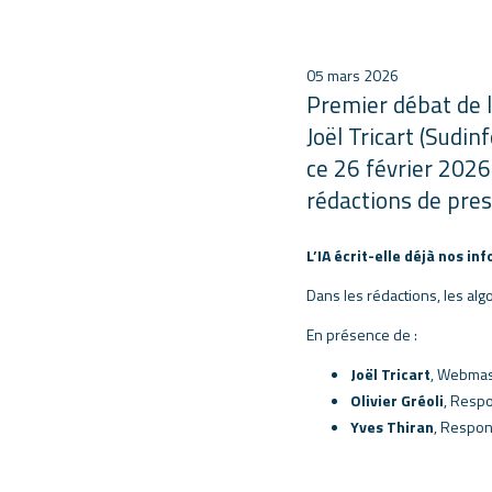
05 mars 2026
Premier débat de 
Joël Tricart (Sudin
ce 26 février 2026 
rédactions de pres
L’IA écrit-elle déjà nos inf
Dans les rédactions, les al
En présence de :
Joël Tricart
, Webmast
Olivier Gréoli
, Respo
Yves Thiran
, Respons