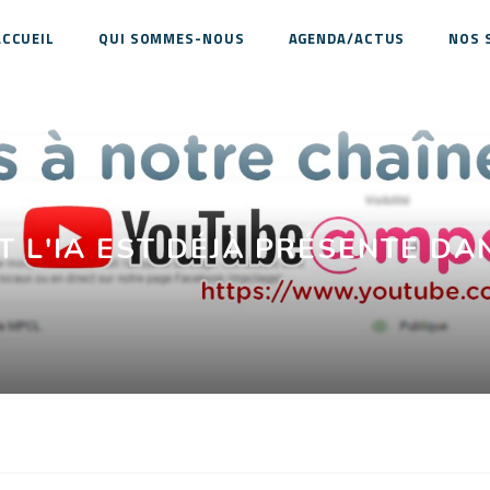
ACCUEIL
QUI SOMMES-NOUS
AGENDA/ACTUS
NOS 
 L'IA EST DÉJÀ PRÉSENTE D