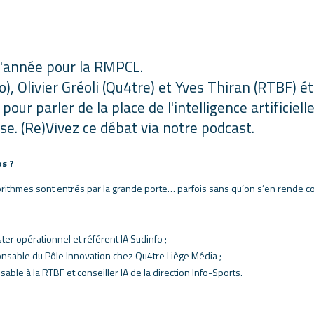
l'année pour la RMPCL.
fo), Olivier Gréoli (Qu4tre) et Yves Thiran (RTBF) é
pour parler de la place de l'intelligence artificiell
se. (Re)Vivez ce débat via notre podcast.
os ?
gorithmes sont entrés par la grande porte… parfois sans qu’on s’en rende c
er opérationnel et référent IA Sudinfo ;
nsable du Pôle Innovation chez Qu4tre Liège Média ;
able à la RTBF et conseiller IA de la direction Info-Sports.