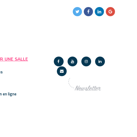
R UNE SALLE
es
n en ligne