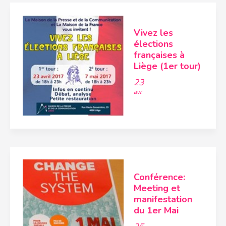
Vivez les
élections
françaises à
Liège (1er tour)
23
avr.
Conférence:
Meeting et
manifestation
du 1er Mai