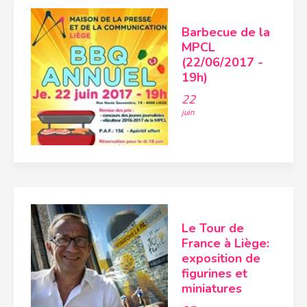
Barbecue de la
MPCL
(22/06/2017 -
19h)
22
juin
Le Tour de
France à Liège:
exposition de
figurines et
miniatures