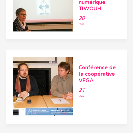
numérique
TIWOUH
20
avr.
Conférence de
la coopérative
VEGA
21
avr.